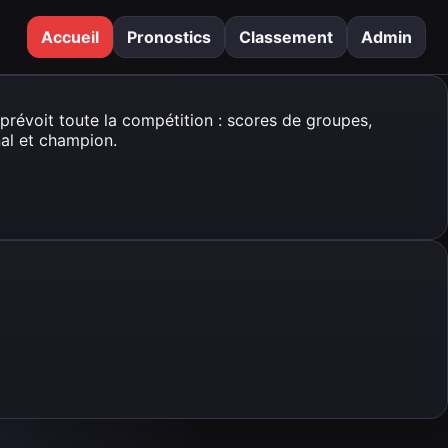
Accueil
Pronostics
Classement
Admin
prévoit toute la compétition : scores de groupes,
inal et champion.