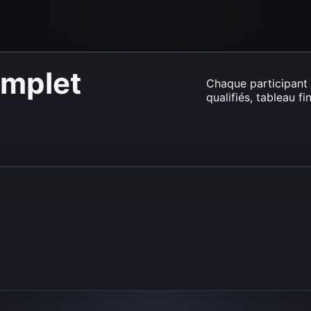
omplet
Chaque participant 
qualifiés, tableau f